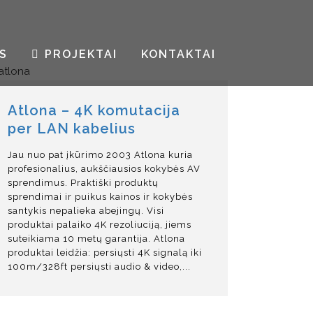
S
PROJEKTAI
KONTAKTAI
Atlona – 4K komutacija
per LAN kabelius
Jau nuo pat įkūrimo 2003 Atlona kuria
profesionalius, aukščiausios kokybės AV
sprendimus. Praktiški produktų
sprendimai ir puikus kainos ir kokybės
santykis nepalieka abejingų. Visi
produktai palaiko 4K rezoliuciją, jiems
suteikiama 10 metų garantija. Atlona
produktai leidžia: persiųsti 4K signalą iki
100m/328ft persiųsti audio & video,...