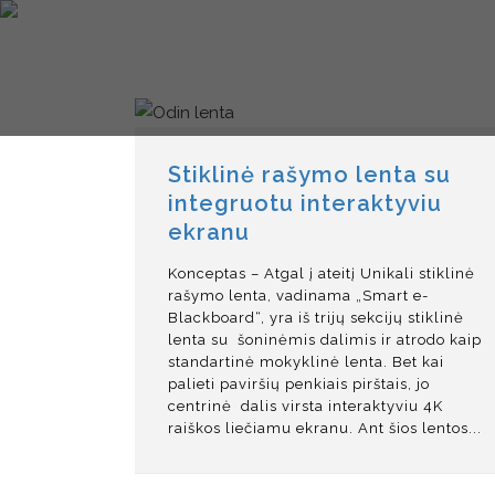
Stiklinė rašymo lenta su
integruotu interaktyviu
ekranu
Konceptas – Atgal į ateitį Unikali stiklinė
rašymo lenta, vadinama „Smart e-
Blackboard“, yra iš trijų sekcijų stiklinė
lenta su šoninėmis dalimis ir atrodo kaip
standartinė mokyklinė lenta. Bet kai
palieti paviršių penkiais pirštais, jo
centrinė dalis virsta interaktyviu 4K
raiškos liečiamu ekranu. Ant šios lentos...