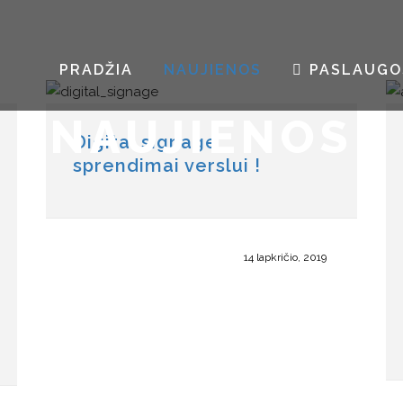
PRADŽIA
NAUJIENOS
PASLAUGO
NAUJIENOS
Digital signage
sprendimai verslui !
14 lapkričio, 2019